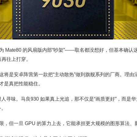
 Mate80 的风扇版内部“吵架”——取名都没想好，但基本确认
花板再往上打穿。
这将是安卓阵营第一款把“主动散热”做到旗舰系列的厂商。理由
才是真把性能稳住。
耐人寻味。马良930 如果真上光追，那不仅是“画质更好”，而是华
务。
限，但一旦 GPU 的算力上去，它能承担更大规模的图形算法、