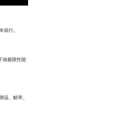
本就行。
源下做极限性能
测温、帧率、