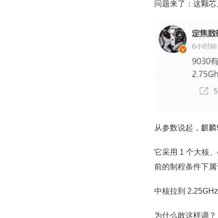
问题来了：这颗芯
从参数说起，麒麟
它采用 1 个大核
前的制程条件下属
中核拉到 2.25GH
为什么敢这样调？