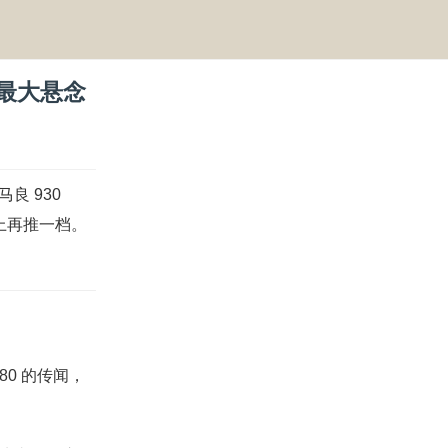
是最大悬念
良 930
往上再推一档。
80 的传闻，