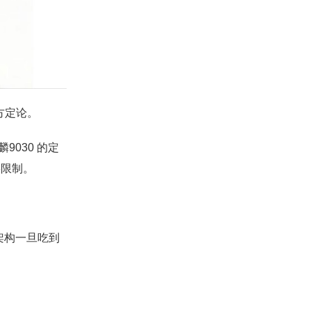
方定论。
030 的定
链限制。
架构一旦吃到
。